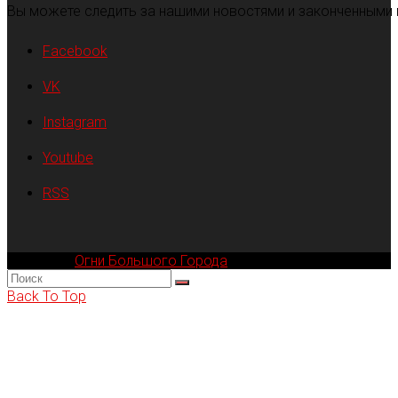
Вы можете следить за нашими новостями и законченными 
Facebook
VK
Instagram
Youtube
RSS
Компания
Огни Большого Города
© 2002-2026
Back To Top