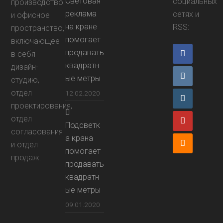
Световая
социальных
производство
реклама
сетях и
и офисное
на кране
RSS:
пространство,
помогает
включающее
продавать
F
в себя
квадратн
дизайн-
a
V
ые метры
студию,
отдел
c
12.02.2020
K
I
проектирования,
e
n
отдел
Y
Подсветк
согласования
b
а крана
s
o
R
и отдел
помогает
o
продаж.
t
u
S
продавать
o
квадратн
a
t
S
ые метры
k
g
u
09.01.2020
r
b