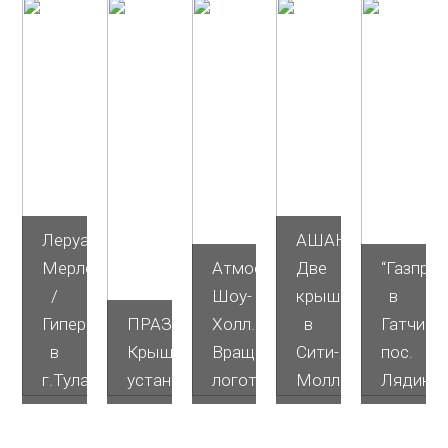
Леруа
АШАН.
Мерлен
Атмосфера.
Две
“Газпром
/
Шоу-
крыши
в
Гипермаркет
ПРАЗДНИК.
Холл.
в
Гатчине.
в
Крышная
Вращающийся
Сити-
пос.
г.Тула
установка
логотип
Молле
Лядино