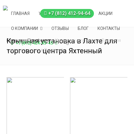
+7 (812) 412-94-64
ГЛАВНАЯ
УСЛУГИ
ПОРТФОЛИО
АКЦИИ
О КОМПАНИИ
ОТЗЫВЫ
БЛОГ
КОНТАКТЫ
Крышная установка в Лахте для
Главная
>
Портфолио
>
Крышная установка в Лахте для
+7 (812) 424-43-45
торгового центра Яхтенный
торгового центра Яхтенный