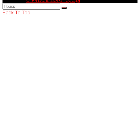
Компания
Огни Большого Города
© 2002-2026
Back To Top