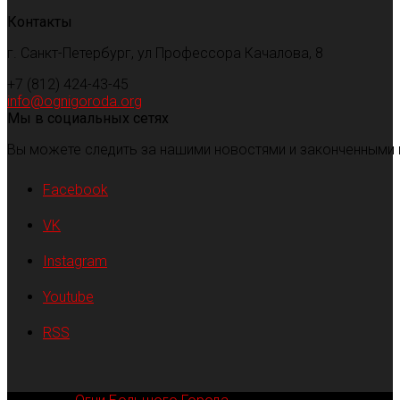
Контакты
г. Санкт-Петербург, ул Профессора Качалова, 8
+7 (812) 424-43-45
info@ognigoroda.org
Мы в социальных сетях
Вы можете следить за нашими новостями и законченными 
Facebook
VK
Instagram
Youtube
RSS