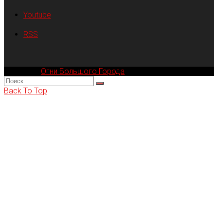
Youtube
RSS
Компания
Огни Большого Города
© 2002-2026
Back To Top