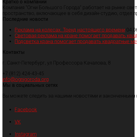
Кратко о компании
Компания "Огни Большого Города" работает на рынке све
пространство, включающее в себя дизайн-студию, отдел п
Последние новости
Реклама на колесах. Тренд настоящего времени
04.0
Световая реклама на кране помогает продавать ква
Подсветка крана помогает продавать квадратные м
Контакты
г. Санкт-Петербург, ул Профессора Качалова, 8
+7 (812) 424-43-45
info@ognigoroda.org
Мы в социальных сетях
Вы можете следить за нашими новостями и законченными 
Facebook
VK
Instagram