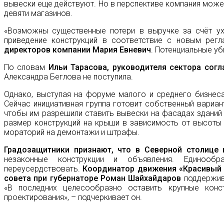
вывески еще действуют. Но в перспективе компания может
девяти магазинов.
«Возможны существенные потери в выручке за счёт уху
приведение конструкций в соответствие с новым регл
директоров компании Мария Евневич
. Потенциальные уб
По словам
Ильи Тарасова, руководителя сектора согл
Александра Беглова не поступила.
Однако, выступая на форуме малого и среднего бизнеса
Сейчас инициативная группа готовит собственный вариан
чтобы им разрешили ставить вывески на фасадах зданий 
размер конструкций на крыши в зависимость от высоты з
мораторий на демонтажи и штрафы.
Градозащитники признают, что в Северной столице
незаконные конструкции и объявления. Едино
переусердствовать.
Координатор движения «Красивый 
совета при губернаторе Роман Шайхайдаров
поддержива
«В последних целесообразно оставить крупные конс
проектирования», – подчеркивает он.