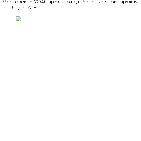
Московское УФАС признало недобросовестной наружную 
сообщает АГН…