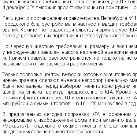
выполнения всех требований постановления еще 2017 года
4 декабря КГА выложил проект изменений в нормативы. Но
Речь идет о постановлении правительства Петербурга №4
городского благоустройства, в частности вводит требов
зданий. Комитет по градостроительству и архитектуре (К
граждан, заваливших портал «Наш Петербург» жалобами н
Но чересчур жесткие требования к размеру и внешнему
утвержденным правилам, высота настенной вывески в вид
м. Причем правила распространяются не только на исто
зависимости от их размера и расположения.
Только торговые центры, вывески которых значительно 
новые правила сделают вывески непропорционально мале
были поставлены перед выбором: менять конструкции и
шрифт из списка гарнитур, предложенного КГА. Кроме т
стойки и флагштоки перед ТЦ и магазинами и так далее. 
млн рублей, а сумму штрафов – в 10 – 20 млн рублей в год
В предлагаемых сегодня поправках КГА в основном у
информацию с изображением дома и контактами отдела 
«Макавто»): отдельно стоящие пилоны и стелы компан
предприниматели не почувствовали радости.