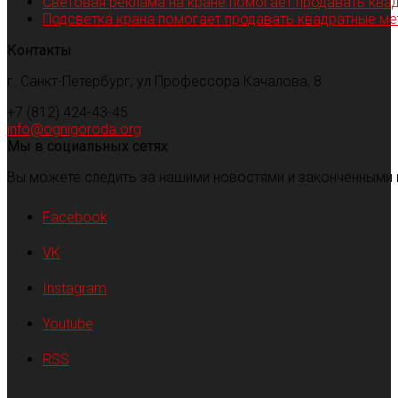
Световая реклама на кране помогает продавать ква
Подсветка крана помогает продавать квадратные м
Контакты
г. Санкт-Петербург, ул Профессора Качалова, 8
+7 (812) 424-43-45
info@ognigoroda.org
Мы в социальных сетях
Вы можете следить за нашими новостями и законченными 
Facebook
VK
Instagram
Youtube
RSS