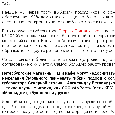
тыс.
Раньше мы через торги выбирали подрядчиков, к сож
обеспечивает 90% демонтажей. Недавно было принято 
оперативно реагировать на те жалобы, которые к нам сыпл
Есть поручение губернатора
Георгия Полтавченко
— конст
№ 40 “Об утверждении Правил благоустройства территори
мораторий на снос. Новые требования на них не распрост
все требования как для рекламных, так и для информа
обращаются из других регионов, хотят его повторить у се
Сегодня рынок в большинстве своем подстроился под эт
согласование с их учетом. Самую большую работу прове
Петербургские магазины, ТЦ и кафе могут недосчитать
нежелания Смольного применять гибкий подход к сог
губернатора Северной столицы Александру Беглову (к
– такие крупные игроки, как ООО «АмРест» (сеть KFC), 
«Максидом», «Буквоед» и другие.
5 декабря, не дождавшись результатов двухлетнего обсу
одной стороны, сделать город красивее, а с другой – 
вывесок, ведущие сети подписали обращение к врио Ал