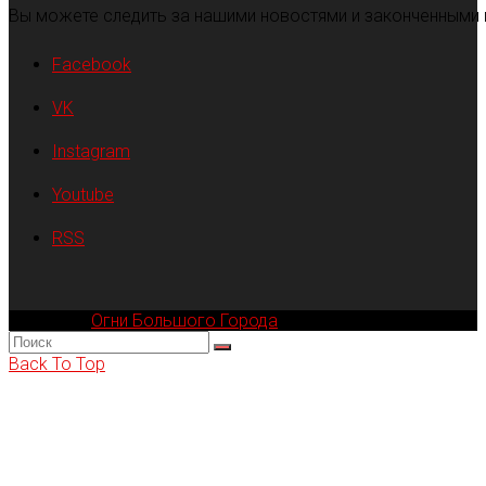
Вы можете следить за нашими новостями и законченными 
Facebook
VK
Instagram
Youtube
RSS
Компания
Огни Большого Города
© 2002-2026
Back To Top