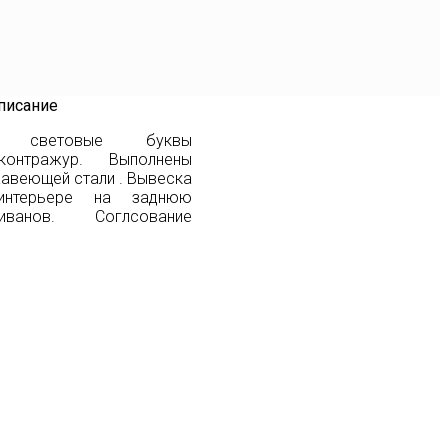
писание
ые световые буквы
онтражур. Выполнены
жавеющей стали . Вывеска
интерьере на заднюю
иванов. Соглсование