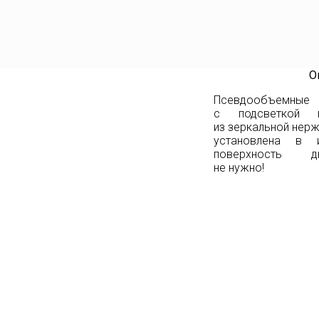
О
Псевдообъемн
с подсветкой к
из зеркальной нер
установлена в 
поверхность д
не нужно!