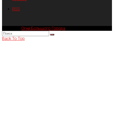
RSS
Компания
Огни Большого Города
© 2002-2026
Back To Top