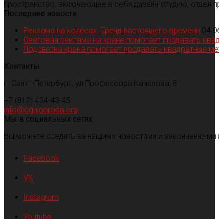
пространство, включающее в себя дизайн-студию, отдел п
Последние новости
Реклама на колесах. Тренд настоящего времени
04.0
Световая реклама на кране помогает продавать ква
Подсветка крана помогает продавать квадратные м
Контакты
г. Санкт-Петербург, ул Профессора Качалова, 8
+7 (812) 424-43-45
info@ognigoroda.org
Мы в социальных сетях
Вы можете следить за нашими новостями и законченными 
Facebook
VK
Instagram
Youtube