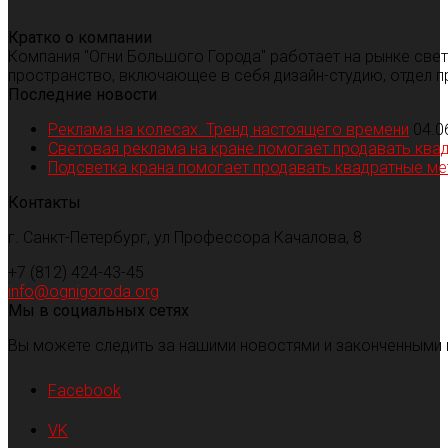
Кратко о компании
Компания "Огни Большого Города" работает на рынке све
пространство, включающее в себя дизайн-студию, отдел п
Последние новости
Реклама на колесах. Тренд настоящего времени
04.0
Световая реклама на кране помогает продавать ква
Подсветка крана помогает продавать квадратные м
Контакты
г. Санкт-Петербург, ул Профессора Качалова, 8
+7 (812) 424-43-45
info@ognigoroda.org
Мы в социальных сетях
Вы можете следить за нашими новостями и законченными 
Facebook
VK