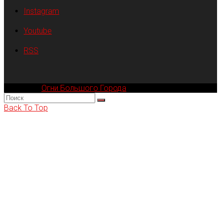
Instagram
Youtube
RSS
Компания
Огни Большого Города
© 2002-2026
Back To Top