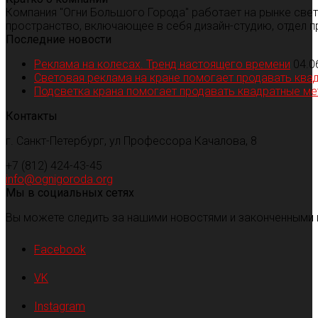
Компания "Огни Большого Города" работает на рынке све
пространство, включающее в себя дизайн-студию, отдел п
Последние новости
Реклама на колесах. Тренд настоящего времени
04.0
Световая реклама на кране помогает продавать ква
Подсветка крана помогает продавать квадратные м
Контакты
г. Санкт-Петербург, ул Профессора Качалова, 8
+7 (812) 424-43-45
info@ognigoroda.org
Мы в социальных сетях
Вы можете следить за нашими новостями и законченными 
Facebook
VK
Instagram