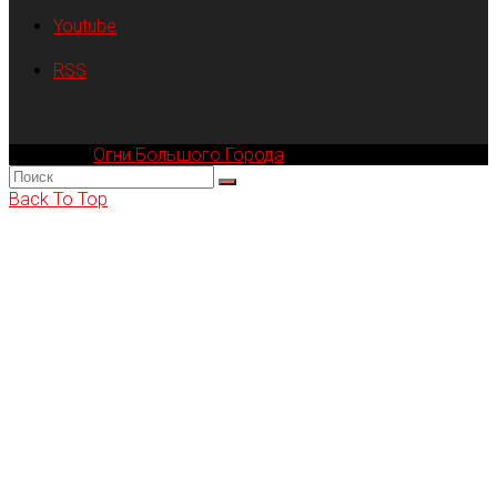
Youtube
RSS
Компания
Огни Большого Города
© 2002-2026
Back To Top