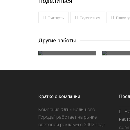
Поделиться
Твитнуть
Поделиться
Плюс о
Пла
Другие работы
Новый магазин
Инстр
сети “HappyBrend”
Иринов
Кратко о компании
Посл
Компания "Огни Большого
Ре
Города" работает на рынке
наст
световой рекламы с 2002 года.
04.06