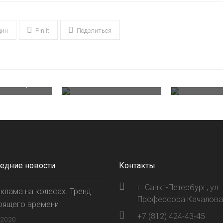
дин
Pin It
Поделиться
нета
умент.
Световая консоль
Шашлы
ский пр.
ПАР на Сенной
Световая
едние новости
Контакты
г. Санкт-Петербург, ул
клама на колесах. Тренд
Профессора Качалова,
оящего времени
+7 (812) 424-43-45
.2020