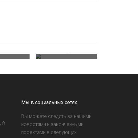
коff.
Geox. Большой пр,
 консоль
П.С., д. 45
Мы в социальных сетях
Вы можете следить за нашими
 8
новостями и законченными
проектами в следующих