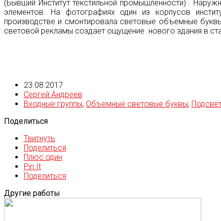
(Бывший Институт текстильной промышленности) . Наружн
элементов. На фотографиях один из корпусов инсти
производстве и смонтировала световые объемные буквы,
световой рекламы создает ощущение нового здания в ста
23.08.2017
Сергей Андреев
Входные группы
,
Объемные световые буквы
,
Подсве
Поделиться
Твитнуть
Поделиться
Плюс один
Pin It
Поделиться
Другие работы