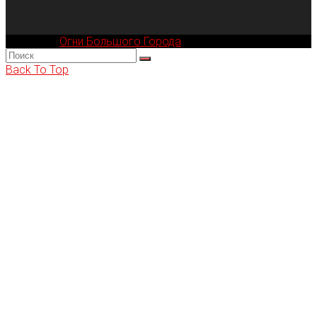
Компания
Огни Большого Города
© 2002-2026
Back To Top