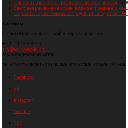
Реклама на колесах. Тренд настоящего времени
04.0
Световая реклама на кране помогает продавать ква
Подсветка крана помогает продавать квадратные м
Контакты
г. Санкт-Петербург, ул Профессора Качалова, 8
+7 (812) 424-43-45
info@ognigoroda.org
Мы в социальных сетях
Вы можете следить за нашими новостями и законченными 
Facebook
VK
Instagram
Youtube
RSS