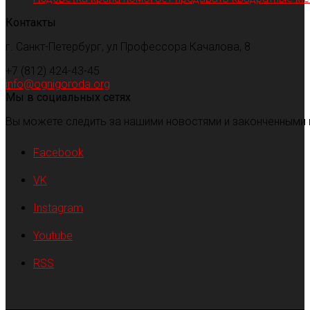
Контакты
г. Санкт-Петербург, ул Профессора Качалова, 8
+7 (812) 424-43-45
info@ognigoroda.org
Мы в социальных сетях
Вы можете следить за нашими новостями и законченными 
Facebook
VK
Instagram
Youtube
RSS