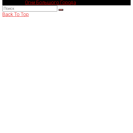
Компания
Огни Большого Города
© 2002-2026
Back To Top