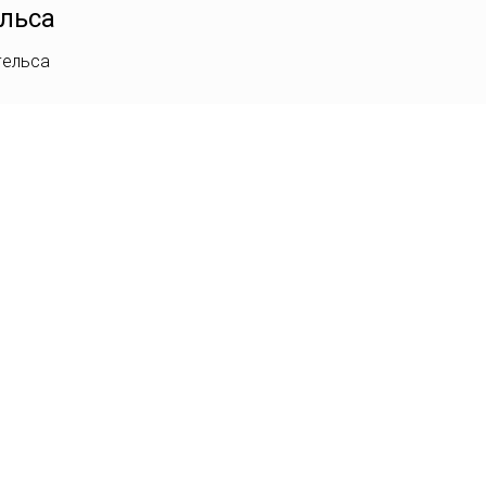
льса
гельса