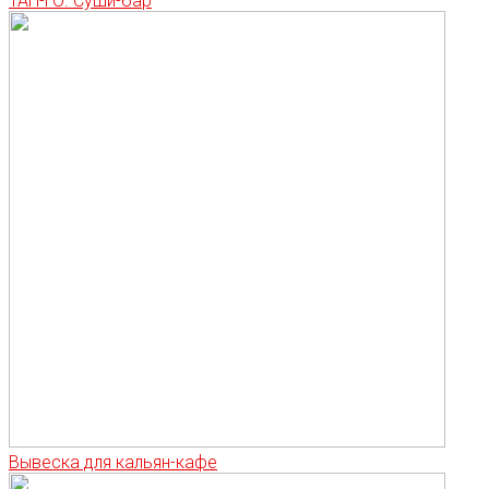
ТАН-ГО. Суши-бар
Вывеска для кальян-кафе