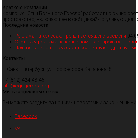
Кратко о компании
Компания "Огни Большого Города" работает на рынке све
пространство, включающее в себя дизайн-студию, отдел п
Последние новости
Реклама на колесах. Тренд настоящего времени
04.0
Световая реклама на кране помогает продавать ква
Подсветка крана помогает продавать квадратные м
Контакты
г. Санкт-Петербург, ул Профессора Качалова, 8
+7 (812) 424-43-45
info@ognigoroda.org
Мы в социальных сетях
Вы можете следить за нашими новостями и законченными 
Facebook
VK