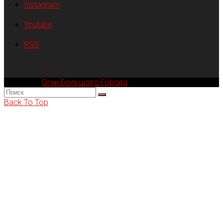
Instagram
Youtube
RSS
Компания
Огни Большого Города
© 2002-2026
Back To Top