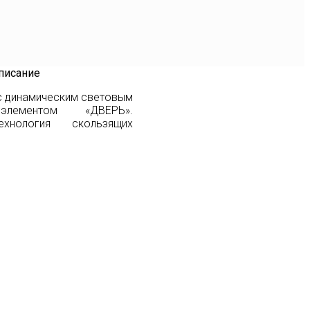
писание
с динамическим световым
лементом «ДВЕРЬ».
ехнология скользящих