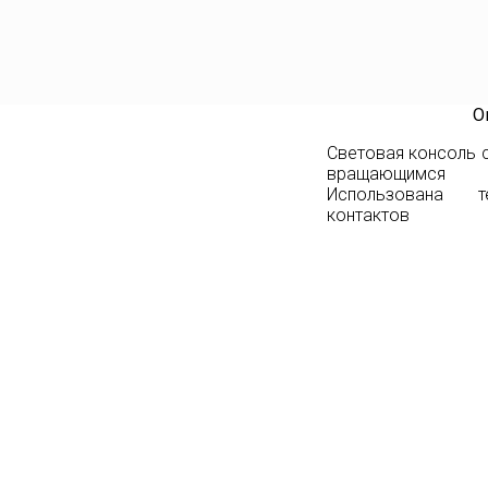
О
Световая консоль 
вращающимся э
Использована т
контактов