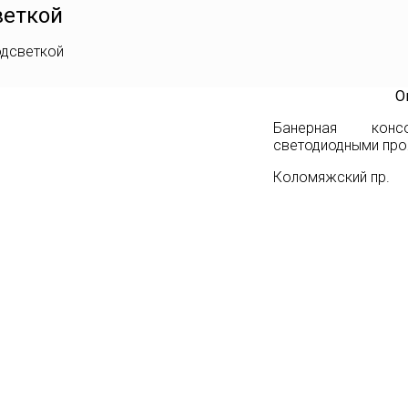
веткой
одсветкой
О
Банерная кон
светодиодными про
Коломяжский пр.