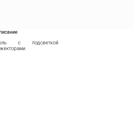
писание
соль с подсветкой
жекторами.