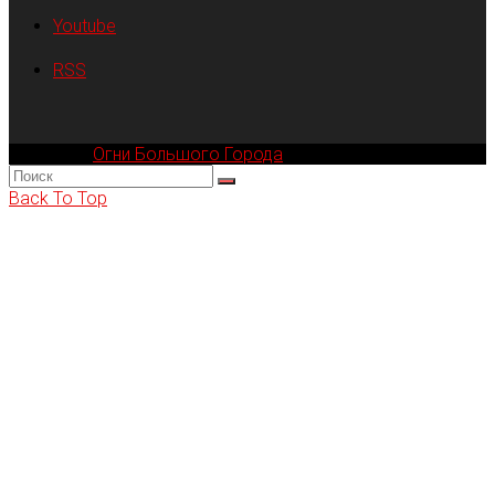
Youtube
RSS
Компания
Огни Большого Города
© 2002-2026
Back To Top