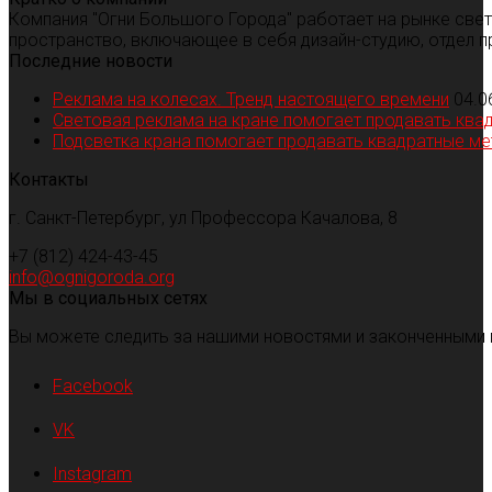
Компания "Огни Большого Города" работает на рынке све
пространство, включающее в себя дизайн-студию, отдел п
Последние новости
Реклама на колесах. Тренд настоящего времени
04.0
Световая реклама на кране помогает продавать ква
Подсветка крана помогает продавать квадратные м
Контакты
г. Санкт-Петербург, ул Профессора Качалова, 8
+7 (812) 424-43-45
info@ognigoroda.org
Мы в социальных сетях
Вы можете следить за нашими новостями и законченными 
Facebook
VK
Instagram