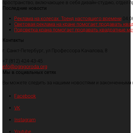
пространство, включающее в себя дизайн-студию, отдел п
Последние новости
Реклама на колесах. Тренд настоящего времени
04.0
Световая реклама на кране помогает продавать ква
Подсветка крана помогает продавать квадратные м
Контакты
г. Санкт-Петербург, ул Профессора Качалова, 8
+7 (812) 424-43-45
info@ognigoroda.org
Мы в социальных сетях
Вы можете следить за нашими новостями и законченными 
Facebook
VK
Instagram
Youtube