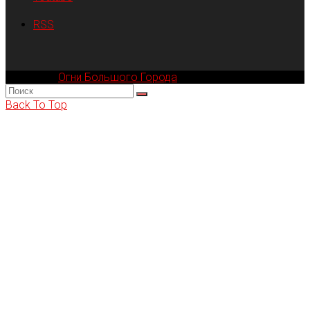
RSS
Компания
Огни Большого Города
© 2002-2026
Back To Top