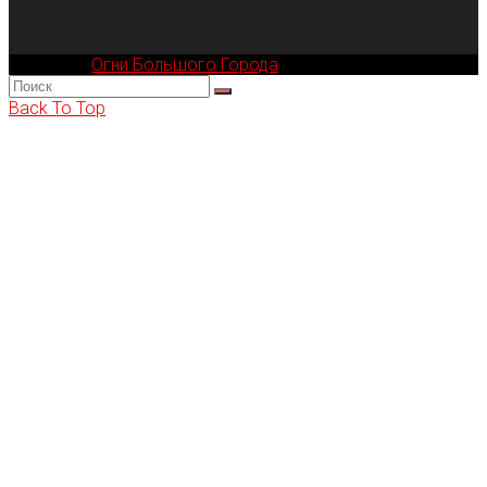
Компания
Огни Большого Города
© 2002-2026
Back To Top