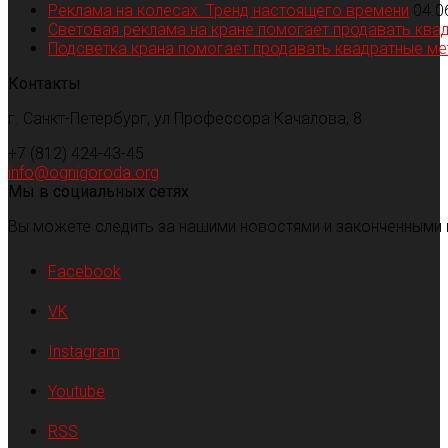
Реклама на колесах. Тренд настоящего времени
04.0
Световая реклама на кране помогает продавать ква
Подсветка крана помогает продавать квадратные м
Контакты
г. Санкт-Петербург, ул Профессора Качалова, 8
+7 (812) 424-43-45
info@ognigoroda.org
Мы в социальных сетях
Вы можете следить за нашими новостями и законченными 
Facebook
VK
Instagram
Youtube
RSS