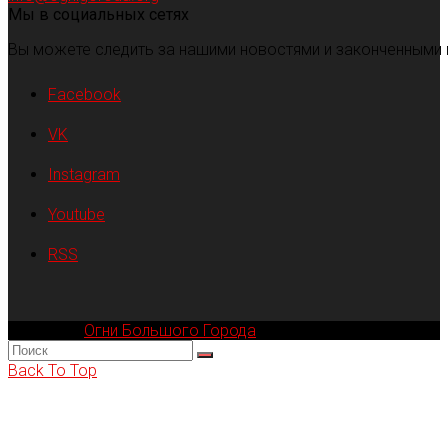
Мы в социальных сетях
Вы можете следить за нашими новостями и законченными 
Facebook
VK
Instagram
Youtube
RSS
Компания
Огни Большого Города
© 2002-2026
Back To Top