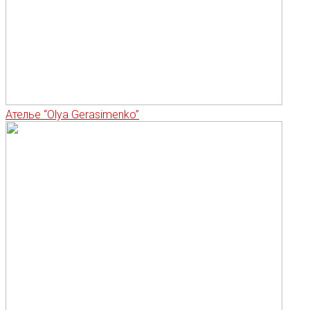
Ателье “Olya Gerasimenko”