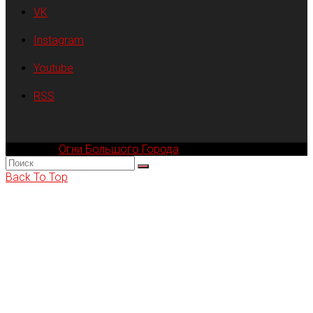
VK
Instagram
Youtube
RSS
Компания
Огни Большого Города
© 2002-2026
Back To Top