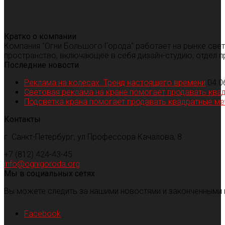
Кратко о компании
Компания "Огни Большого Города" работает на рынке све
пространство, включающее в себя дизайн-студию, отдел п
Последние новости
Реклама на колесах. Тренд настоящего времени
04.0
Световая реклама на кране помогает продавать ква
Подсветка крана помогает продавать квадратные м
Контакты
г. Санкт-Петербург, ул Профессора Качалова, 8
+7 (812) 424-43-45
info@ognigoroda.org
Мы в социальных сетях
Вы можете следить за нашими новостями и законченными 
Facebook