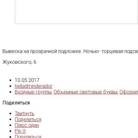
Вывеска на прозрачной подложке. Ночью- торцевая подсв
Жуковского, 6
10.05.2017
helladminderador
Входные группы
,
Объемные световые буквы
,
Оформл
Поделиться
Твитнуть
Поделиться
Плюс один
Pin It
Поделиться