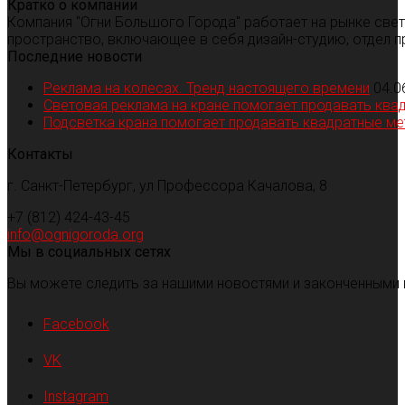
Кратко о компании
Компания "Огни Большого Города" работает на рынке све
пространство, включающее в себя дизайн-студию, отдел п
Последние новости
Реклама на колесах. Тренд настоящего времени
04.0
Световая реклама на кране помогает продавать ква
Подсветка крана помогает продавать квадратные м
Контакты
г. Санкт-Петербург, ул Профессора Качалова, 8
+7 (812) 424-43-45
info@ognigoroda.org
Мы в социальных сетях
Вы можете следить за нашими новостями и законченными 
Facebook
VK
Instagram