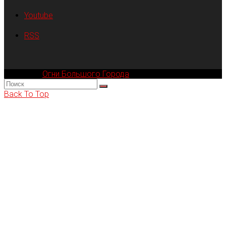
Youtube
RSS
Компания
Огни Большого Города
© 2002-2026
Back To Top