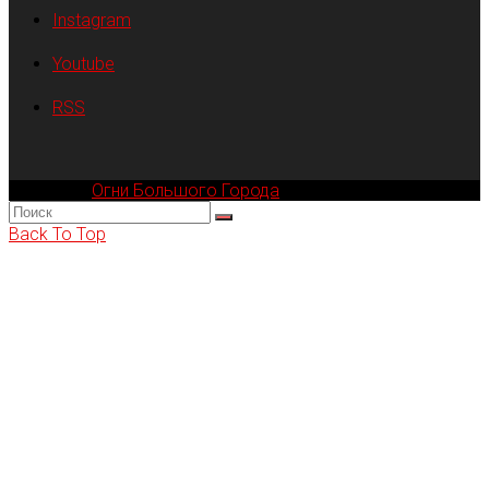
Instagram
Youtube
RSS
Компания
Огни Большого Города
© 2002-2026
Back To Top