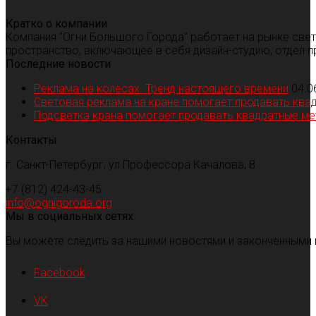
Кратко о компании
Компания "Огни Большого Города" работает на рынке све
пространство, включающее в себя дизайн-студию, отдел п
Последние новости
Реклама на колесах. Тренд настоящего времени
04.0
Световая реклама на кране помогает продавать ква
Подсветка крана помогает продавать квадратные м
Контакты
г. Санкт-Петербург, ул Профессора Качалова, 8
+7 (812) 424-43-45
info@ognigoroda.org
Мы в социальных сетях
Вы можете следить за нашими новостями и законченными 
Facebook
VK