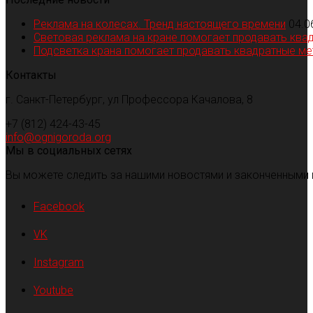
Реклама на колесах. Тренд настоящего времени
04.0
Световая реклама на кране помогает продавать ква
Подсветка крана помогает продавать квадратные м
Контакты
г. Санкт-Петербург, ул Профессора Качалова, 8
+7 (812) 424-43-45
info@ognigoroda.org
Мы в социальных сетях
Вы можете следить за нашими новостями и законченными 
Facebook
VK
Instagram
Youtube