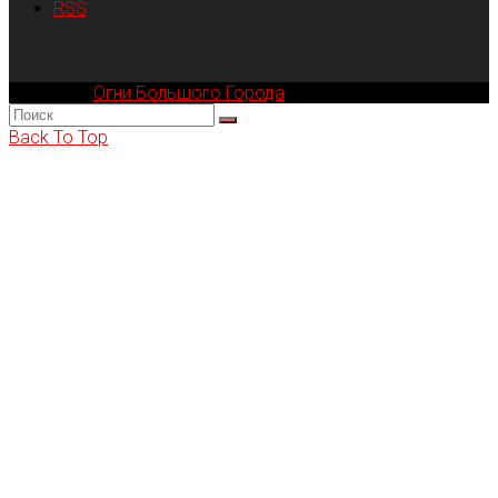
RSS
Компания
Огни Большого Города
© 2002-2026
Back To Top