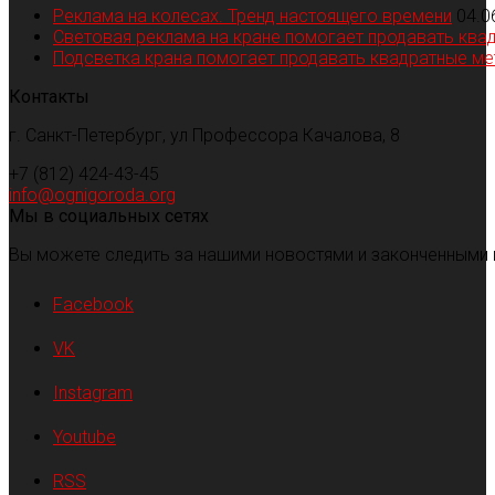
Реклама на колесах. Тренд настоящего времени
04.0
Световая реклама на кране помогает продавать ква
Подсветка крана помогает продавать квадратные м
Контакты
г. Санкт-Петербург, ул Профессора Качалова, 8
+7 (812) 424-43-45
info@ognigoroda.org
Мы в социальных сетях
Вы можете следить за нашими новостями и законченными 
Facebook
VK
Instagram
Youtube
RSS