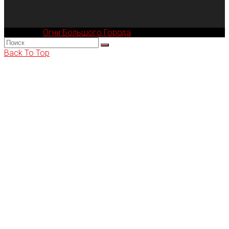
Компания
Огни Большого Города
© 2002-2026
Back To Top