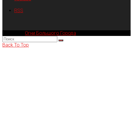
RSS
Компания
Огни Большого Города
© 2002-2026
Back To Top