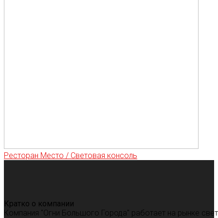
Ресторан Место / Световая консоль
Кратко о компании
Компания "Огни Большого Города" работает на рынке све