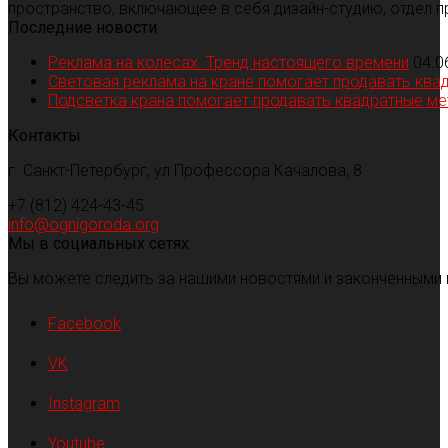
пространство, включающее в себя дизайн-студию, отдел п
Последние новости
Реклама на колесах. Тренд настоящего времени
04.0
Световая реклама на кране помогает продавать ква
Подсветка крана помогает продавать квадратные м
Контакты
г. Санкт-Петербург, ул Профессора Качалова, 8
+7 (812) 424-43-45
info@ognigoroda.org
Мы в социальных сетях
Вы можете следить за нашими новостями и законченными 
Facebook
VK
Instagram
Youtube