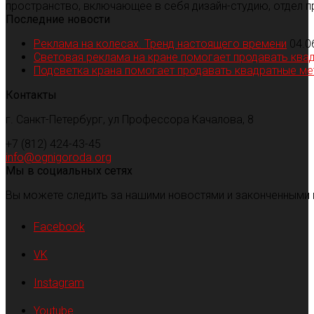
пространство, включающее в себя дизайн-студию, отдел п
Последние новости
Реклама на колесах. Тренд настоящего времени
04.0
Световая реклама на кране помогает продавать ква
Подсветка крана помогает продавать квадратные м
Контакты
г. Санкт-Петербург, ул Профессора Качалова, 8
+7 (812) 424-43-45
info@ognigoroda.org
Мы в социальных сетях
Вы можете следить за нашими новостями и законченными 
Facebook
VK
Instagram
Youtube