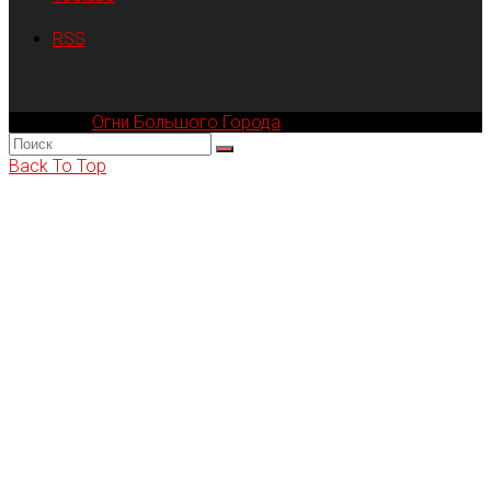
RSS
Компания
Огни Большого Города
© 2002-2026
Back To Top