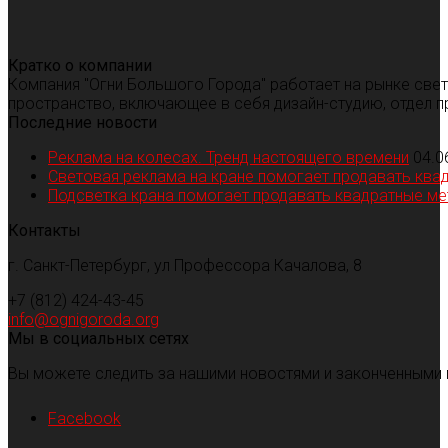
Кратко о компании
Компания "Огни Большого Города" работает на рынке све
пространство, включающее в себя дизайн-студию, отдел п
Последние новости
Реклама на колесах. Тренд настоящего времени
04.0
Световая реклама на кране помогает продавать ква
Подсветка крана помогает продавать квадратные м
Контакты
г. Санкт-Петербург, ул Профессора Качалова, 8
+7 (812) 424-43-45
info@ognigoroda.org
Мы в социальных сетях
Вы можете следить за нашими новостями и законченными 
Facebook