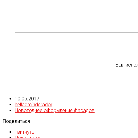
Был испо
10.05.2017
helladminderador
Новогоднее оформление фасадов
Поделиться
Твитнуть
Поделиться