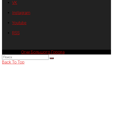
VK
Instagram
Youtube
RSS
Компания
Огни Большого Города
© 2002-2026
Back To Top