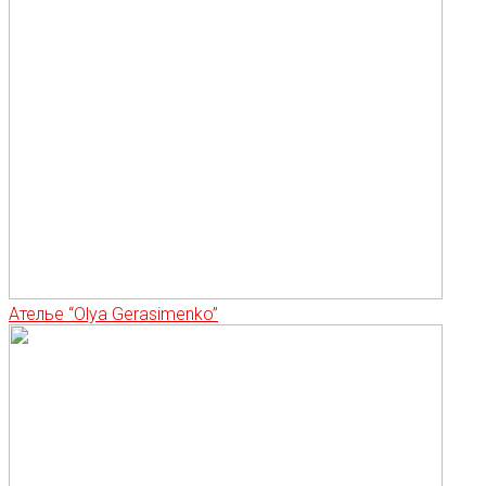
Ателье “Olya Gerasimenko”