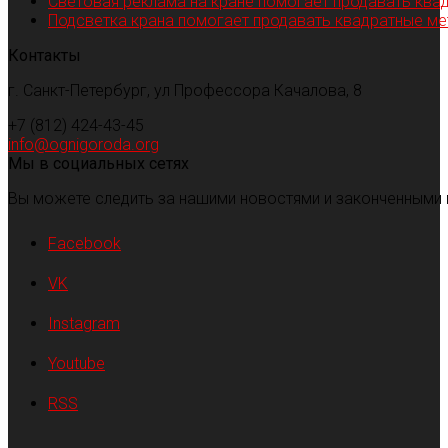
Световая реклама на кране помогает продавать ква
Подсветка крана помогает продавать квадратные м
Контакты
г. Санкт-Петербург, ул Профессора Качалова, 8
+7 (812) 424-43-45
info@ognigoroda.org
Мы в социальных сетях
Вы можете следить за нашими новостями и законченными 
Facebook
VK
Instagram
Youtube
RSS