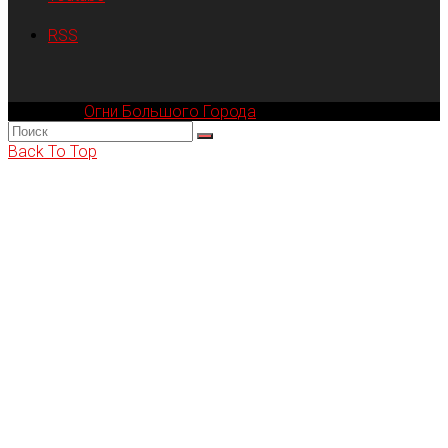
RSS
Компания
Огни Большого Города
© 2002-2026
Back To Top