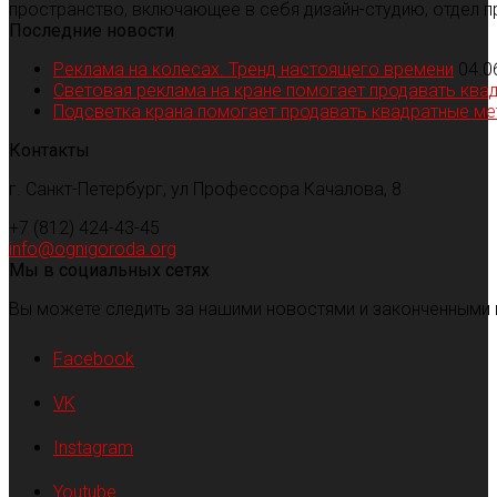
пространство, включающее в себя дизайн-студию, отдел п
Последние новости
Реклама на колесах. Тренд настоящего времени
04.0
Световая реклама на кране помогает продавать ква
Подсветка крана помогает продавать квадратные м
Контакты
г. Санкт-Петербург, ул Профессора Качалова, 8
+7 (812) 424-43-45
info@ognigoroda.org
Мы в социальных сетях
Вы можете следить за нашими новостями и законченными 
Facebook
VK
Instagram
Youtube