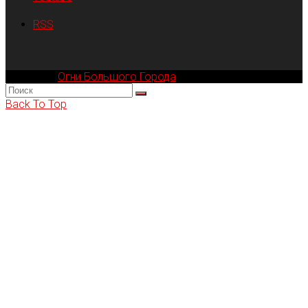
RSS
Компания
Огни Большого Города
© 2002-2026
Back To Top