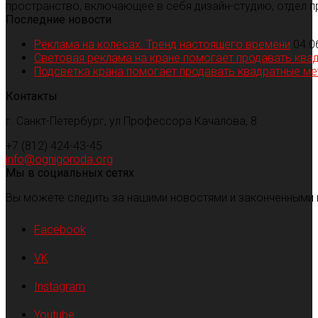
пространство, включающее в себя дизайн-студию, отдел п
Последние новости
Реклама на колесах. Тренд настоящего времени
04.0
Световая реклама на кране помогает продавать ква
Подсветка крана помогает продавать квадратные м
Контакты
г. Санкт-Петербург, ул Профессора Качалова, 8
+7 (812) 424-43-45
info@ognigoroda.org
Мы в социальных сетях
Вы можете следить за нашими новостями и законченными 
Facebook
VK
Instagram
Youtube